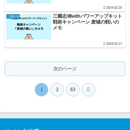
2024.02.20
三國志Ⅷwithパワーアップキット
三國志Ⅷ
戦術キャンペーン 麦城の戦いの
メモ
2024.02.17
次のページ
次
1
2
63
へ