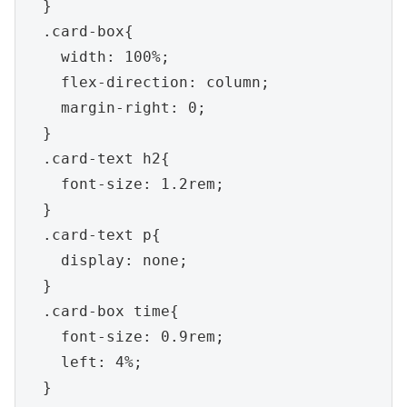
  }

  .card-box{

    width: 100%;

    flex-direction: column;

    margin-right: 0;

  }

  .card-text h2{

    font-size: 1.2rem;

  }

  .card-text p{

    display: none;

  }

  .card-box time{

    font-size: 0.9rem;

    left: 4%;

  }
