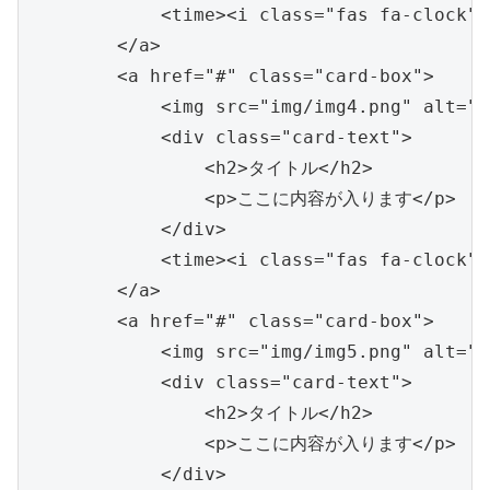
            <time><i class="fas fa-clock">
        </a>

        <a href="#" class="card-box">

            <img src="img/img4.png" alt="c
            <div class="card-text">

                <h2>タイトル</h2>

                <p>ここに内容が入ります</p>

            </div>

            <time><i class="fas fa-clock">
        </a>

        <a href="#" class="card-box">

            <img src="img/img5.png" alt="c
            <div class="card-text">

                <h2>タイトル</h2>

                <p>ここに内容が入ります</p>

            </div>
