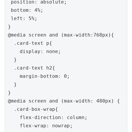
 position: absolute;

 bottom: 4%;

 left: 5%;

}

@media screen and (max-width:768px){

  .card-text p{

    display: none;

  }

  .card-text h2{

    margin-bottom: 0;

  }

}

@media screen and (max-width: 480px) {

  .card-box-wrap{

    flex-direction: column;

    flex-wrap: nowrap;
