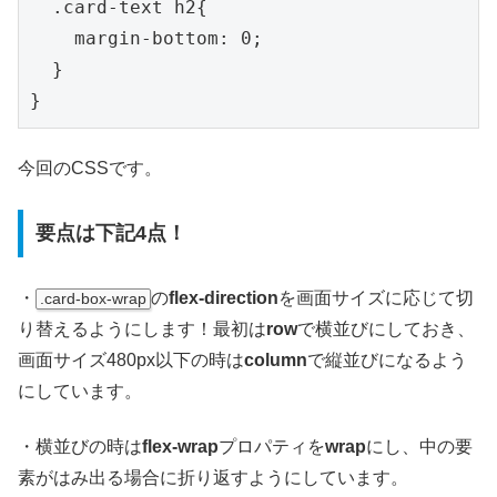
  .card-text h2{

    margin-bottom: 0;

  }

}
今回のCSSです。
要点は下記4点！
・
の
flex-direction
を画面サイズに応じて切
.card-box-wrap
り替えるようにします！最初は
row
で横並びにしておき、
画面サイズ480px以下の時は
column
で縦並びになるよう
にしています。
・横並びの時は
flex-wrap
プロパティを
wrap
にし、中の要
素がはみ出る場合に折り返すようにしています。