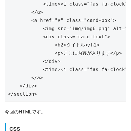
            <time><i class="fas fa-clock">
        </a>

        <a href="#" class="card-box">

            <img src="img/img6.png" alt="c
            <div class="card-text">

                <h2>タイトル</h2>

                <p>ここに内容が入ります</p>

            </div>

            <time><i class="fas fa-clock">
        </a>

    </div>

</section>
今回のHTMLです。
CSS