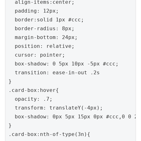
  align-items:center;

  padding: 12px;

  border:solid 1px #ccc;

  border-radius: 8px;

  margin-bottom: 24px;

  position: relative;

  cursor: pointer;

  box-shadow: 0 5px 10px -5px #ccc;

  transition: ease-in-out .2s

}

.card-box:hover{

  opacity: .7;

  transform: translateY(-4px);

  box-shadow: 0px 5px 15px 0px #ccc,0 0 2p
}

.card-box:nth-of-type(3n){
