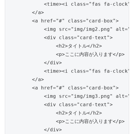
            <time><i class="fas fa-clock">
        </a>

        <a href="#" class="card-box">

            <img src="img/img2.png" alt="c
            <div class="card-text">

                <h2>タイトル</h2>

                <p>ここに内容が入ります</p>

            </div>

            <time><i class="fas fa-clock">
        </a>

        <a href="#" class="card-box">

            <img src="img/img3.png" alt="c
            <div class="card-text">

                <h2>タイトル</h2>

                <p>ここに内容が入ります</p>

            </div>
