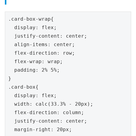
.card-box-wrap{

  display: flex;

  justify-content: center;

  align-items: center;

  flex-direction: row;

  flex-wrap: wrap;

  padding: 2% 5%;

}

.card-box{

  display: flex;

  width: calc(33.3% - 20px);

  flex-direction: column;

  justify-content: center;

  margin-right: 20px;
