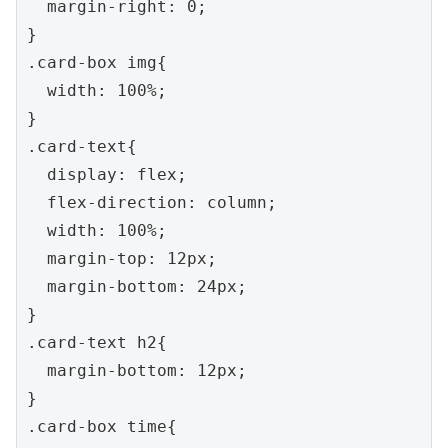
  margin-right: 0;

}

.card-box img{

  width: 100%;

}

.card-text{

  display: flex;

  flex-direction: column;

  width: 100%;

  margin-top: 12px;

  margin-bottom: 24px;

}

.card-text h2{

  margin-bottom: 12px;

}

.card-box time{
