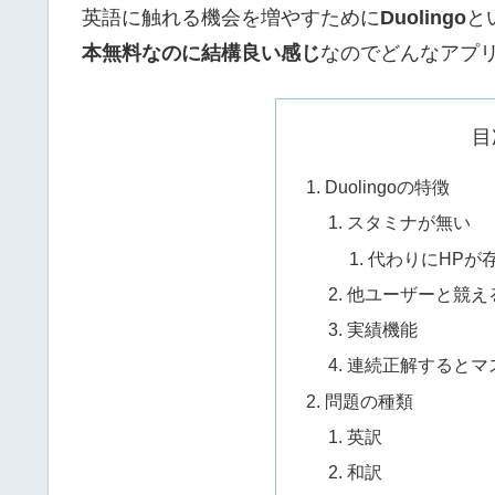
英語に触れる機会を増やすために
Duolingo
と
本無料なのに結構良い感じ
なのでどんなアプ
目
Duolingoの特徴
スタミナが無い
代わりにHPが
他ユーザーと競え
実績機能
連続正解するとマ
問題の種類
英訳
和訳