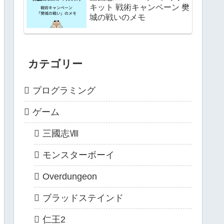
キット 戦術キャンペーン 樊
城の戦いのメモ
カテゴリー
プログラミング
ゲーム
三國志Ⅷ
モンスターボーイ
Overdungeon
ブラッドステインド
仁王2