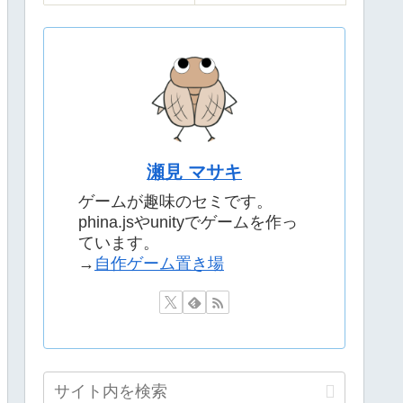
瀬見 マサキ
ゲームが趣味のセミです。
phina.jsやunityでゲームを作っ
ています。
→
自作ゲーム置き場