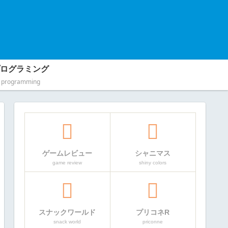
ログラミング
programming
ゲームレビュー
シャニマス
game review
shiny colors
スナックワールド
プリコネR
snack world
priconne