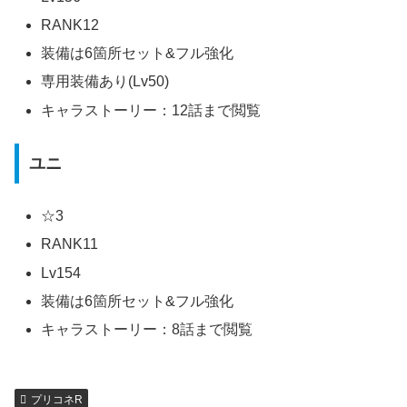
RANK12
装備は6箇所セット&フル強化
専用装備あり(Lv50)
キャラストーリー：12話まで閲覧
ユニ
☆3
RANK11
Lv154
装備は6箇所セット&フル強化
キャラストーリー：8話まで閲覧
プリコネR