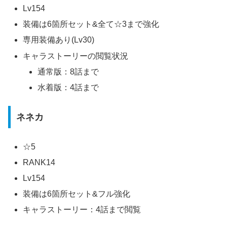
Lv154
装備は6箇所セット&全て☆3まで強化
専用装備あり(Lv30)
キャラストーリーの閲覧状況
通常版：8話まで
水着版：4話まで
ネネカ
☆5
RANK14
Lv154
装備は6箇所セット&フル強化
キャラストーリー：4話まで閲覧