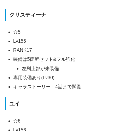
クリスティーナ
☆5
Lv156
RANK17
装備は5箇所セット&フル強化
左列上部が未装備
専用装備あり(Lv30)
キャラストーリー：4話まで閲覧
ユイ
☆6
Lv156