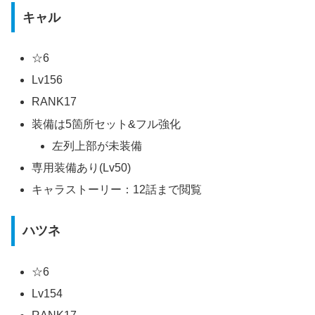
キャル
☆6
Lv156
RANK17
装備は5箇所セット&フル強化
左列上部が未装備
専用装備あり(Lv50)
キャラストーリー：12話まで閲覧
ハツネ
☆6
Lv154