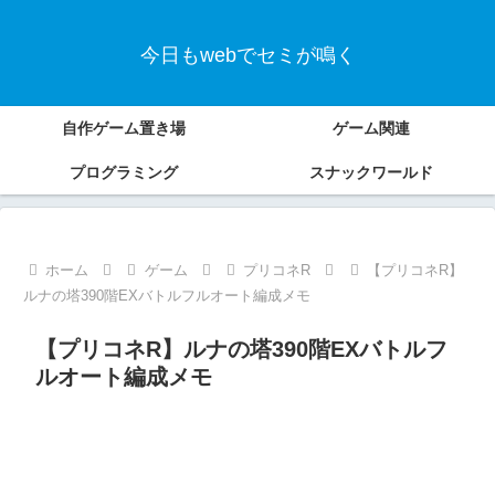
今日もwebでセミが鳴く
自作ゲーム置き場
ゲーム関連
プログラミング
スナックワールド
ホーム
ゲーム
プリコネR
【プリコネR】
ルナの塔390階EXバトルフルオート編成メモ
【プリコネR】ルナの塔390階EXバトルフ
ルオート編成メモ