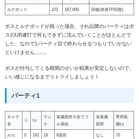
ルナポッド
222
187,000
回復(単体TP回復)
ボスとルナポッドが残った場合、それ以降のパーティはボ
スのUB連打で何もできずに沈んでいくことがほとんどで
した。なので1パーティ目で終わらせるつもりでいかない
といけません……。
ボスが付与してくる暗闇のせいか戦果が安定しないので、
いい感じになるまでリトライしましょう！
パーティ1
キャラ
ラン
装備箇所※全てフ
未装備
専用装
☆
Lv
名
ク
ル強化
箇所
備Lv
ルカ
5
192
19
6箇所
なし
70