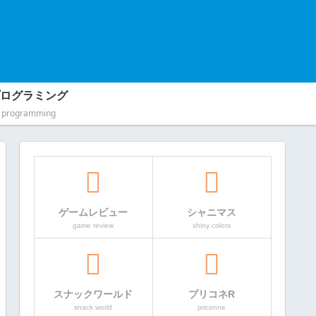
ログラミング
programming
ゲームレビュー
シャニマス
game review
shiny colors
スナックワールド
プリコネR
snack world
priconne