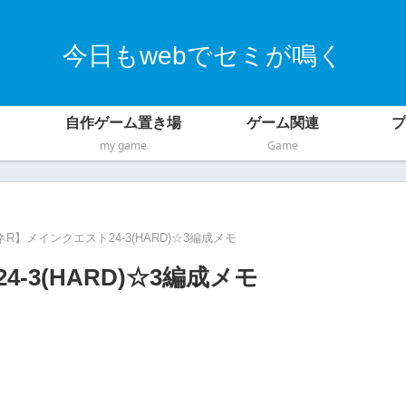
今日もwebでセミが鳴く
自作ゲーム置き場
ゲーム関連
プ
my game
Game
R】メインクエスト24-3(HARD)☆3編成メモ
3(HARD)☆3編成メモ