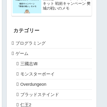
キット 戦術キャンペーン 樊
城の戦いのメモ
カテゴリー
プログラミング
ゲーム
三國志Ⅷ
モンスターボーイ
Overdungeon
ブラッドステインド
仁王2