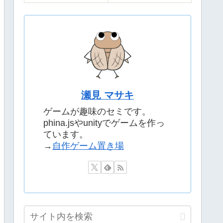
瀬見 マサキ
ゲームが趣味のセミです。
phina.jsやunityでゲームを作っ
ています。
→
自作ゲーム置き場