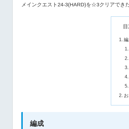
メインクエスト24-3(HARD)を☆3クリア
目
編
お
編成