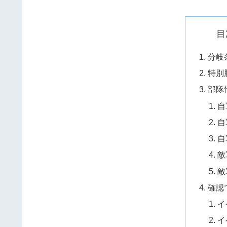
目
分岐
特別
部隊
自
自
自
敵
敵
確認
イ
イ