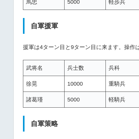
馬忠
5000
軽歩兵
自軍援軍
援軍は4ターン目と9ターン目に来ます。操作
武将名
兵士数
兵科
徐晃
10000
重騎兵
諸葛瑾
5000
軽騎兵
自軍策略