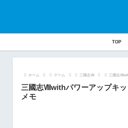
TOP
ホーム
ゲーム
三國志Ⅷ
三國志Ⅷw
三國志Ⅷwithパワーアップキ
メモ