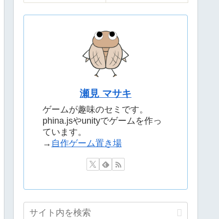
瀬見 マサキ
ゲームが趣味のセミです。
phina.jsやunityでゲームを作っ
ています。
→
自作ゲーム置き場