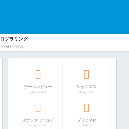
ログラミング
programming
ゲームレビュー
シャニマス
game review
shiny colors
スナックワールド
プリコネR
snack world
priconne