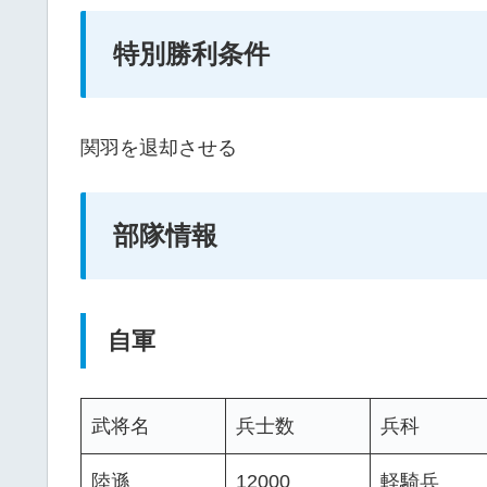
特別勝利条件
関羽を退却させる
部隊情報
自軍
武将名
兵士数
兵科
陸遜
12000
軽騎兵