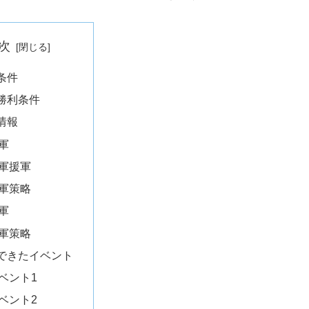
次
条件
勝利条件
情報
軍
軍援軍
軍策略
軍
軍策略
できたイベント
ベント1
ベント2