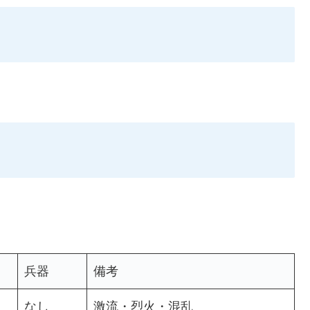
兵器
備考
なし
激流・烈火・混乱