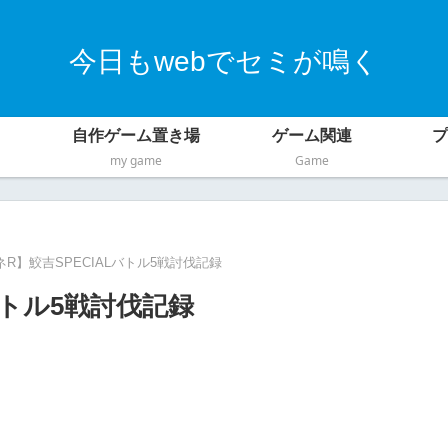
今日もwebでセミが鳴く
自作ゲーム置き場
ゲーム関連
プ
my game
Game
R】鮫吉SPECIALバトル5戦討伐記録
バトル5戦討伐記録