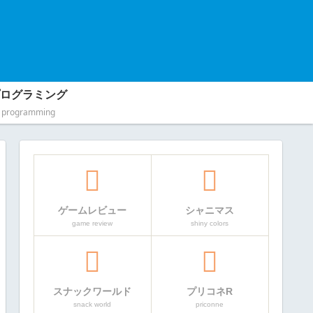
ログラミング
programming
ゲームレビュー
シャニマス
game review
shiny colors
スナックワールド
プリコネR
snack world
priconne