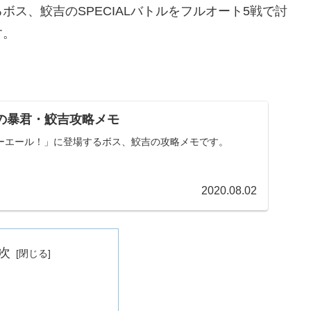
ス、鮫吉のSPECIALバトルをフルオート5戦で討
す。
の暴君・鮫吉攻略メモ
ーエール！」に登場するボス、鮫吉の攻略メモです。
2020.08.02
次