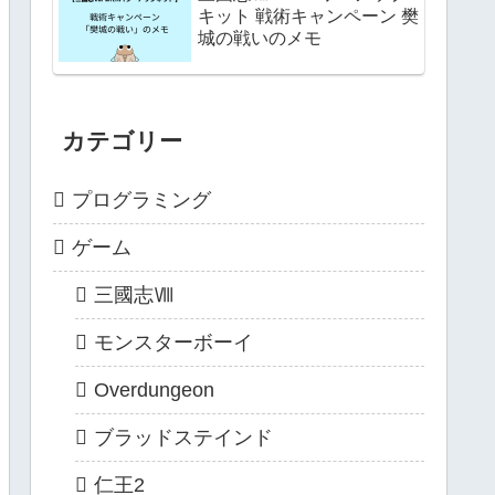
キット 戦術キャンペーン 樊
城の戦いのメモ
カテゴリー
プログラミング
ゲーム
三國志Ⅷ
モンスターボーイ
Overdungeon
ブラッドステインド
仁王2