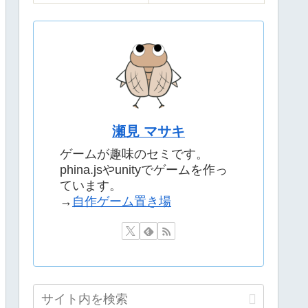
瀬見 マサキ
ゲームが趣味のセミです。
phina.jsやunityでゲームを作っ
ています。
→
自作ゲーム置き場