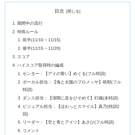
目次
期間中の流行
特殊ルール
前半(11/10 ~ 11/15)
後半(11/15 ~ 11/20)
スコア
ハイスコア取得時の編成
センター：【アイの誓い】めぐる(フル特訓)
ボーカル担当：【海と太陽のプロメッサ】咲耶(フル
特訓)
ダンス担当：【清閑に息をひそめて】灯織(未特訓)
ビジュアル担当：【ほわっとスマイル】真乃(特訓2
回)
リーダー：【空と青とアイツ】あさひ(フル特訓)
コメント