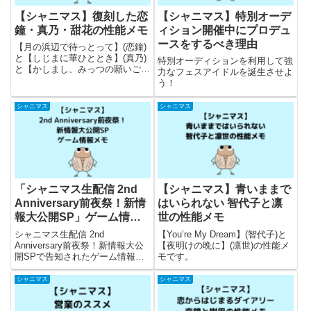
【シャニマス】復刻した恋
【シャニマス】特別オーデ
鐘・真乃・甜花の性能メモ
ィション開催中にプロデュ
ースをするべき理由
【月の浜辺で待っとって】(恋鐘)
と【しじまに華ひととき】(真乃)
特別オーディションを利用して強
と【かしまし、みっつの願いご
力なフェスアイドルを誕生させよ
と】(甜花)の性能についてのメモ
う！
です。
シャニマス
シャニマス
「シャニマス生配信 2nd
【シャニマス】青いままで
Anniversary前夜祭！新情
はいられない 智代子と凛
報大公開SP」ゲーム情報
世の性能メモ
メモ
シャニマス生配信 2nd
【You’re My Dream】(智代子)と
Anniversary前夜祭！新情報大公
【夜明けの晩に】(凛世)の性能メ
開SPで告知されたゲーム情報の
モです。
メモです。
シャニマス
シャニマス