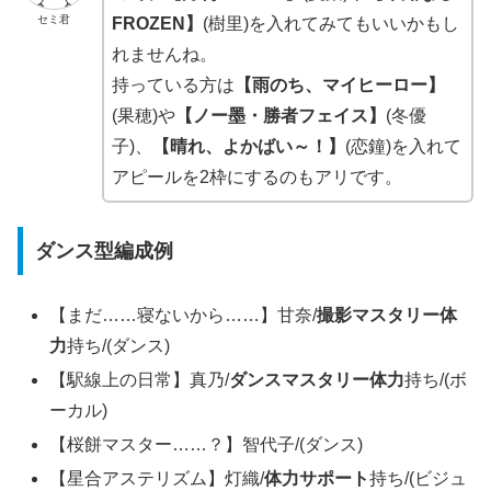
セミ君
FROZEN】
(樹里)を入れてみてもいいかもし
れませんね。
持っている方は
【雨のち、マイヒーロー】
(果穂)や
【ノー墨・勝者フェイス】
(冬優
子)、
【晴れ、よかばい～！】
(恋鐘)を入れて
アピールを2枠にするのもアリです。
ダンス型編成例
【まだ……寝ないから……】甘奈/
撮影マスタリー体
力
持ち/(ダンス)
【駅線上の日常】真乃/
ダンスマスタリー体力
持ち/(ボ
ーカル)
【桜餅マスター……？】智代子/(ダンス)
【星合アステリズム】灯織/
体力サポート
持ち/(ビジュ