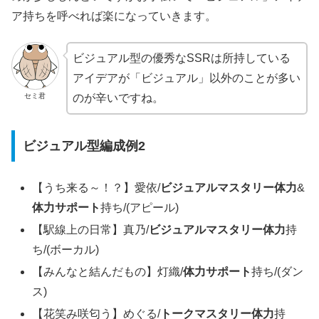
ア持ちを呼べれば楽になっていきます。
ビジュアル型の優秀なSSRは所持している
アイデアが「ビジュアル」以外のことが多い
セミ君
のが辛いですね。
ビジュアル型編成例2
【うち来る～！？】愛依/
ビジュアルマスタリー体力
&
体力サポート
持ち/(アピール)
【駅線上の日常】真乃/
ビジュアルマスタリー体力
持
ち/(ボーカル)
【みんなと結んだもの】灯織/
体力サポート
持ち/(ダン
ス)
【花笑み咲匂う】めぐる/
トークマスタリー体力
持