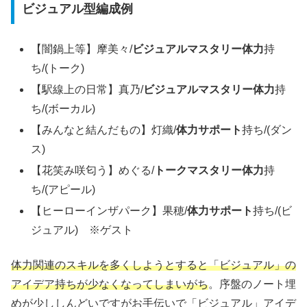
ビジュアル型編成例
【闇鍋上等】摩美々/
ビジュアルマスタリー体力
持
ち/(トーク)
【駅線上の日常】真乃/
ビジュアルマスタリー体力
持
ち/(ボーカル)
【みんなと結んだもの】灯織/
体力サポート
持ち/(ダン
ス)
【花笑み咲匂う】めぐる/
トークマスタリー体力
持
ち/(アピール)
【ヒーローインザパーク】果穂/
体力サポート
持ち/(ビ
ジュアル) ※ゲスト
体力関連のスキルを多くしようとすると「ビジュアル」の
アイデア持ちが少なくなってしまいがち
。序盤のノート埋
めが少ししんどいですがお手伝いで「ビジュアル」アイデ