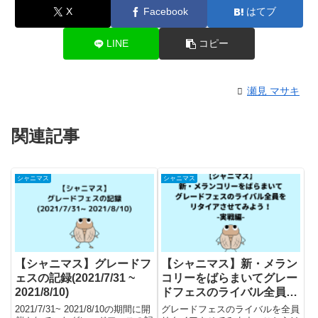
X
Facebook
はてブ
LINE
コピー
瀬見 マサキ
関連記事
シャニマス
シャニマス
【シャニマス】グレードフ
【シャニマス】新・メラン
ェスの記録(2021/7/31 ~
コリーをばらまいてグレー
2021/8/10)
ドフェスのライバル全員を
リタイアさせてみよう！-
2021/7/31~ 2021/8/10の期間に開
グレードフェスのライバルを全員