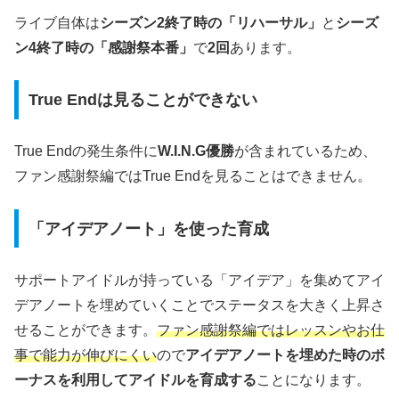
ライブ自体は
シーズン2終了時の「リハーサル」
と
シーズ
ン4終了時の「感謝祭本番」
で
2回
あります。
True Endは見ることができない
True Endの発生条件に
W.I.N.G優勝
が含まれているため、
ファン感謝祭編ではTrue Endを見ることはできません。
「アイデアノート」を使った育成
サポートアイドルが持っている「アイデア」を集めてアイ
デアノートを埋めていくことでステータスを大きく上昇さ
せることができます。
ファン感謝祭編ではレッスンやお仕
事で能力が伸びにくい
ので
アイデアノートを埋めた時のボ
ーナスを利用してアイドルを育成する
ことになります。