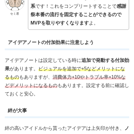
系
です！これをコンプリートすることで
感謝
セミ君
祭本番の流行を固定することができるので
MVPを取りやすくなります
よ。
アイデアノートの付加効果に注意しよう
アイデアノートは設定している時に
追加で発動する付加効
果
があります。
ビジュアルを追加で+5などメリットにな
るもの
もありますが、
消費体力+10やトラブル率+10%な
どデメリットになるもの
もあります。設定する前に確認し
ておくと安心。
絆が大事
絆の高いアイドルから貰ったアイデアは上矢印が付き、
ノ