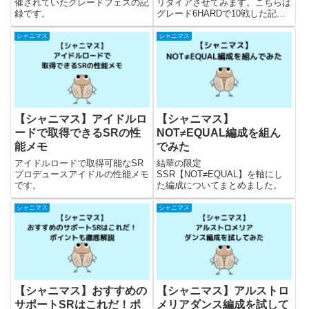
実戦編-
催されていたグレードフェスの記
リタイアさせてみます。こちらは
録です。
グレード6HARDで10戦した記録
になります。
シャニマス
シャニマス
【シャニマス】アイドルロ
【シャニマス】
ードで取得できるSRの性
NOT≠EQUAL編成を組ん
能メモ
でみた
アイドルロードで取得可能なSR
結華の限定
プロデュースアイドルの性能メモ
SSR【NOT≠EQUAL】を軸にし
です。
た編成についてまとめました。
シャニマス
シャニマス
【シャニマス】おすすめの
【シャニマス】アルストロ
サポートSRはこれだ！ポ
メリアダンス編成を試して