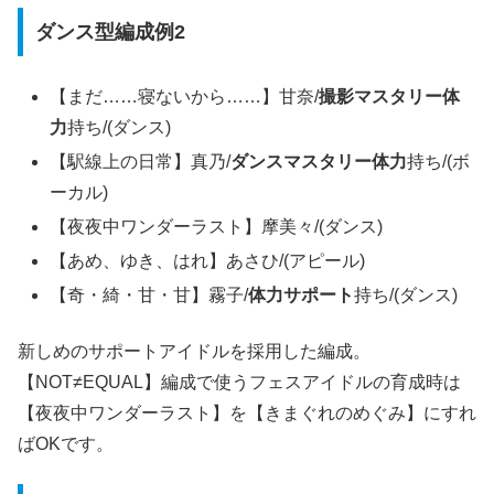
ダンス型編成例2
【まだ……寝ないから……】甘奈/
撮影マスタリー体
力
持ち/(ダンス)
【駅線上の日常】真乃/
ダンスマスタリー体力
持ち/(ボ
ーカル)
【夜夜中ワンダーラスト】摩美々/(ダンス)
【あめ、ゆき、はれ】あさひ/(アピール)
【奇・綺・甘・甘】霧子/
体力サポート
持ち/(ダンス)
新しめのサポートアイドルを採用した編成。
【NOT≠EQUAL】編成で使うフェスアイドルの育成時は
【夜夜中ワンダーラスト】を【きまぐれのめぐみ】にすれ
ばOKです。