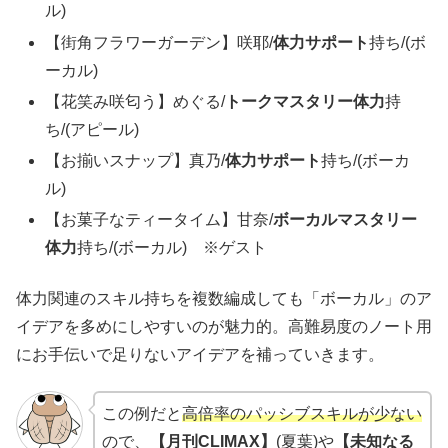
ル)
【街角フラワーガーデン】咲耶/
体力サポート
持ち/(ボ
ーカル)
【花笑み咲匂う】めぐる/
トークマスタリー体力
持
ち/(アピール)
【お揃いスナップ】真乃/
体力サポート
持ち/(ボーカ
ル)
【お菓子なティータイム】甘奈/
ボーカルマスタリー
体力
持ち/(ボーカル) ※ゲスト
体力関連のスキル持ちを複数編成しても「ボーカル」のア
イデアを多めにしやすいのが魅力的。高難易度のノート用
にお手伝いで足りないアイデアを補っていきます。
この例だと
高倍率のパッシブスキルが少ない
ので、
【月刊CLIMAX】
(夏葉)や
【未知なる