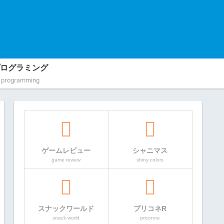
ログラミング
programming
ゲームレビュー
シャニマス
game review
shiny colors
スナックワールド
プリコネR
snack world
priconne