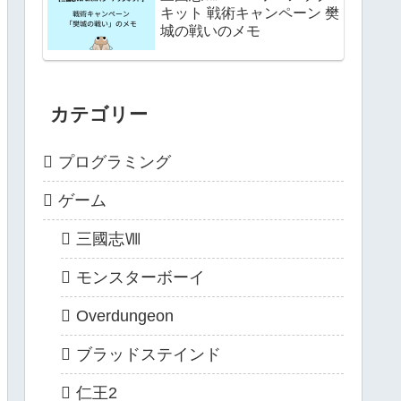
キット 戦術キャンペーン 樊
城の戦いのメモ
カテゴリー
プログラミング
ゲーム
三國志Ⅷ
モンスターボーイ
Overdungeon
ブラッドステインド
仁王2