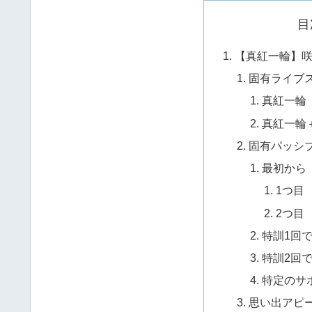
目
【真紅一輪】
固有ライブ
真紅一輪
真紅一輪＋
固有パッシ
最初から
1つ目
2つ目
特訓1回
特訓2回
特定のサ
思い出アピー