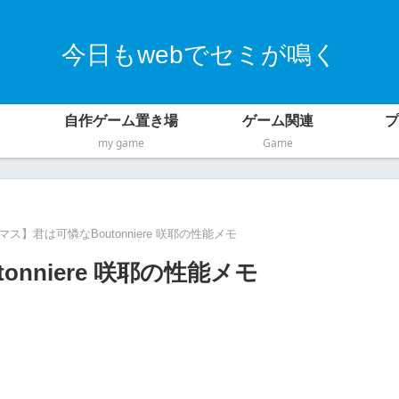
今日もwebでセミが鳴く
自作ゲーム置き場
ゲーム関連
プ
my game
Game
ス】君は可憐なBoutonniere 咲耶の性能メモ
nniere 咲耶の性能メモ