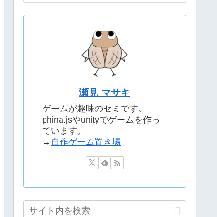
瀬見 マサキ
ゲームが趣味のセミです。
phina.jsやunityでゲームを作っ
ています。
→
自作ゲーム置き場