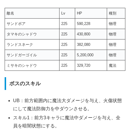
敵名
Lv
HP
種別
サンドボア
225
590,228
物理
タマキのシャドウ
225
430,800
物理
ランドスネーク
225
382,080
物理
サンドガーゴイル
225
5,200,000
物理
ミサキのシャドウ
225
329,720
魔法
ボスのスキル
UB：前方範囲内に魔法大ダメージを与え、火傷状態
にして魔法防御力を中ダウンさせる。
スキル1：前方3キャラに魔法中ダメージを与え、全
員を暗闇状態にする。