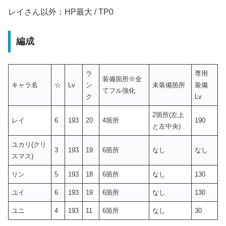
レイさん以外：HP最大 / TP0
編成
ラ
専用
装備箇所※全
キャラ名
☆
Lv
ン
未装備箇所
装備
てフル強化
ク
Lv
2箇所(左上
レイ
6
193
20
4箇所
190
と左中央)
ユカリ(クリ
3
193
19
6箇所
なし
なし
スマス)
リン
5
193
18
6箇所
なし
130
ユイ
6
193
19
6箇所
なし
130
ユニ
4
193
11
6箇所
なし
30