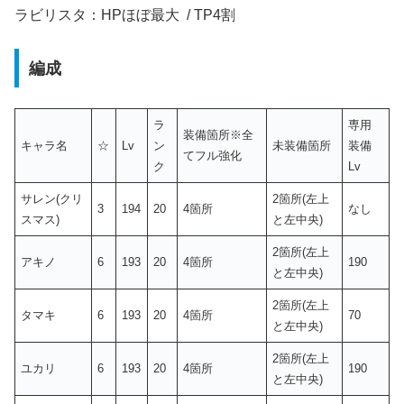
ラビリスタ：HPほぼ最大 / TP4割
編成
ラ
専用
装備箇所※全
キャラ名
☆
Lv
ン
未装備箇所
装備
てフル強化
ク
Lv
サレン(クリ
2箇所(左上
3
194
20
4箇所
なし
スマス)
と左中央)
2箇所(左上
アキノ
6
193
20
4箇所
190
と左中央)
2箇所(左上
タマキ
6
193
20
4箇所
70
と左中央)
2箇所(左上
ユカリ
6
193
20
4箇所
190
と左中央)