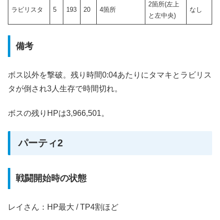
2箇所(左上
ラビリスタ
5
193
20
4箇所
なし
と左中央)
備考
ボス以外を撃破。残り時間0:04あたりにタマキとラビリス
タが倒され3人生存で時間切れ。
ボスの残りHPは3,966,501。
パーティ2
戦闘開始時の状態
レイさん：HP最大 / TP4割ほど