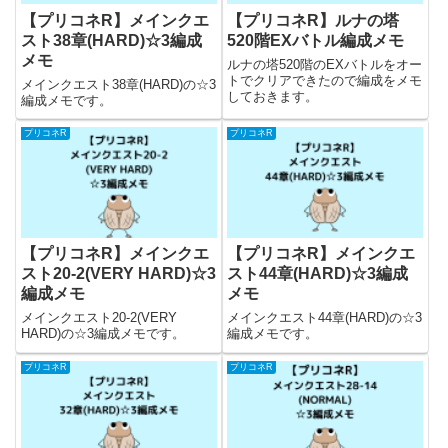
【プリコネR】メインクエ
【プリコネR】ルナの塔
スト38章(HARD)☆3編成
520階EXバトル編成メモ
メモ
ルナの塔520階のEXバトルをオー
トでクリアできたので編成をメモ
メインクエスト38章(HARD)の☆3
しておきます。
編成メモです。
プリコネR
プリコネR
【プリコネR】メインクエ
【プリコネR】メインクエ
スト20-2(VERY HARD)☆3
スト44章(HARD)☆3編成
編成メモ
メモ
メインクエスト20-2(VERY
メインクエスト44章(HARD)の☆3
HARD)の☆3編成メモです。
編成メモです。
プリコネR
プリコネR