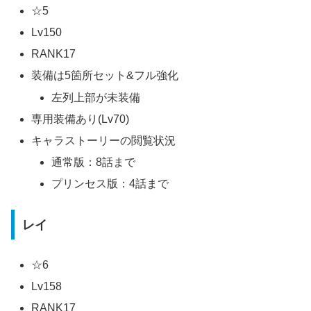
☆5
Lv150
RANK17
装備は5箇所セット&フル強化
左列上部が未装備
専用装備あり(Lv70)
キャラストーリーの閲覧状況
通常版：8話まで
プリンセス版：4話まで
レイ
☆6
Lv158
RANK17