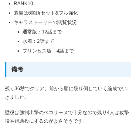
RANK10
装備は6箇所セット&フル強化
キャラストーリーの閲覧状況
通常版：12話まで
水着：2話まで
プリンセス版：4話まで
備考
残り36秒でクリア。前から順に殴り倒していく編成でい
きました。
壁役は強制出撃のペコリーヌで十分なので残り4人は攻撃
役や補助役にするのがよさそうです。