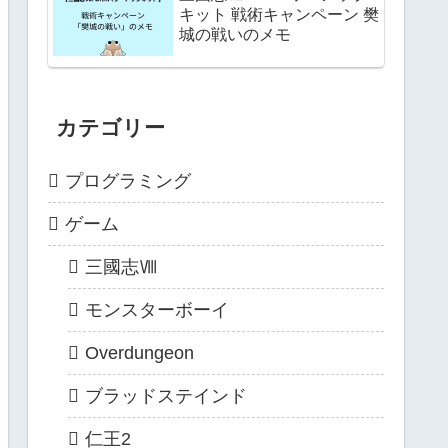
キット 戦術キャンペーン 樊
城の戦いのメモ
カテゴリー
プログラミング
ゲーム
三國志Ⅷ
モンスターボーイ
Overdungeon
ブラッドステインド
仁王2