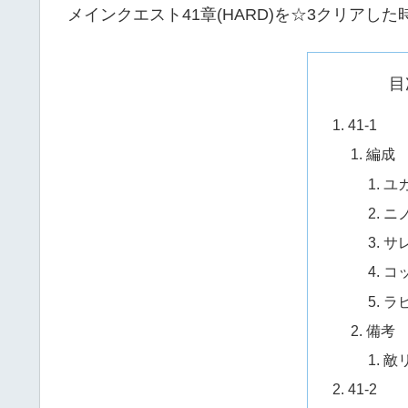
メインクエスト41章(HARD)を☆3クリア
目
41-1
編成
ユ
ニ
サ
コ
ラ
備考
敵
41-2