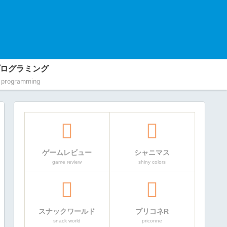
ログラミング
programming
ゲームレビュー
シャニマス
game review
shiny colors
スナックワールド
プリコネR
snack world
priconne