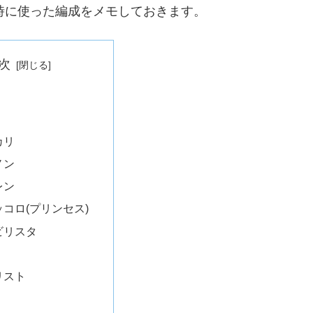
した時に使った編成をメモしておきます。
次
カリ
ノン
レン
ッコロ(プリンセス)
ビリスタ
リスト