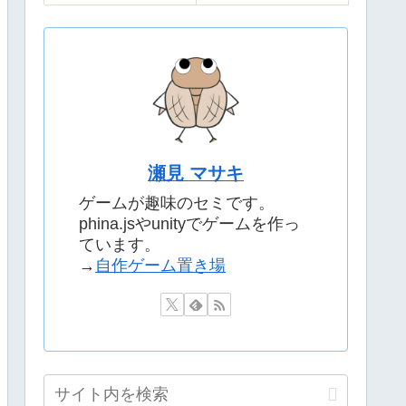
瀬見 マサキ
ゲームが趣味のセミです。
phina.jsやunityでゲームを作っ
ています。
→
自作ゲーム置き場