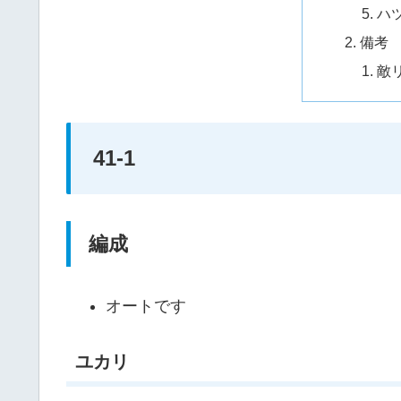
ハ
備考
敵
41-1
編成
オートです
ユカリ