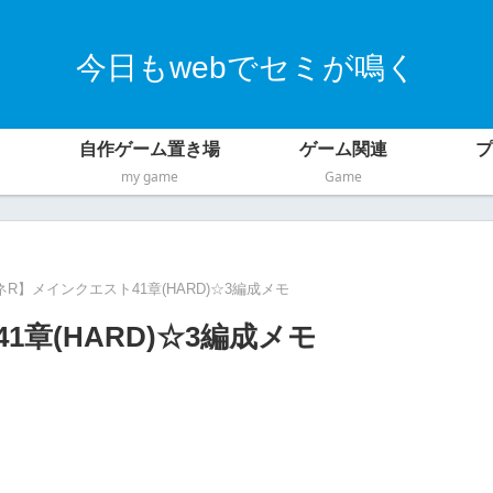
今日もwebでセミが鳴く
自作ゲーム置き場
ゲーム関連
プ
my game
Game
R】メインクエスト41章(HARD)☆3編成メモ
章(HARD)☆3編成メモ