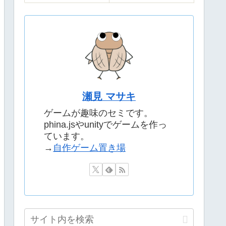
瀬見 マサキ
ゲームが趣味のセミです。
phina.jsやunityでゲームを作っ
ています。
→
自作ゲーム置き場