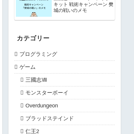
キット 戦術キャンペーン 樊
城の戦いのメモ
カテゴリー
プログラミング
ゲーム
三國志Ⅷ
モンスターボーイ
Overdungeon
ブラッドステインド
仁王2