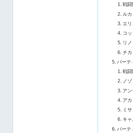
戦闘
ルカ
エリ
コッ
リノ
チカ
パーテ
戦闘
ノゾ
アン
アカ
ミサ
キャ
パーテ