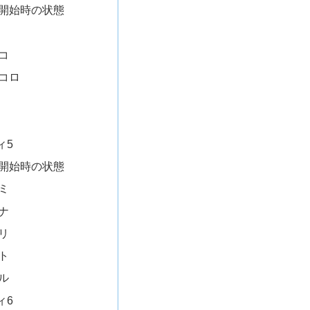
開始時の状態
コ
コロ
ィ5
開始時の状態
ミ
ナ
リ
ト
ル
ィ6