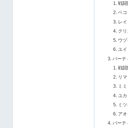
戦闘
ペコ
レイ
クリ
ウヅ
ユイ
パーテ
戦闘
リマ
ミミ
ユカ
ミツ
アオ
パーテ