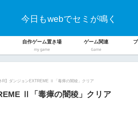
今日もwebでセミが鳴く
自作ゲーム置き場
ゲーム関連
プ
my game
Game
ネR】ダンジョンEXTREME Ⅱ「毒瘴の闇稜」クリア
REME Ⅱ「毒瘴の闇稜」クリア