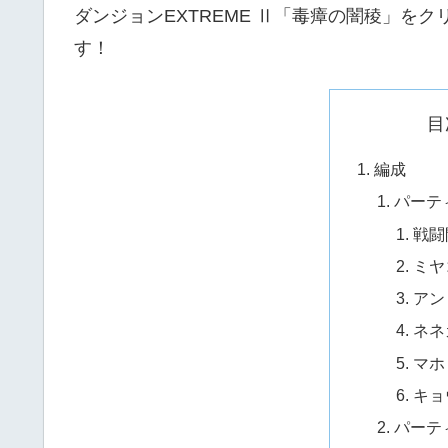
ダンジョンEXTREME Ⅱ「毒瘴の闇稜」を
す！
目
編成
パーテ
戦闘
ミヤ
アン
ネネ
マホ
キョ
パーテ