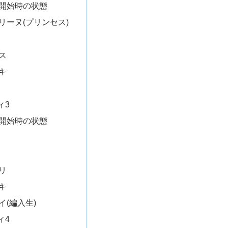
開始時の状態
リーヌ(プリンセス)
ス
キ
ィ3
開始時の状態
リ
キ
イ(編入生)
ィ4