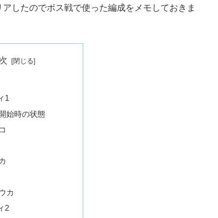
クリアしたのでボス戦で使った編成をメモしておきま
次
ィ1
開始時の状態
コ
カ
ウカ
ィ2