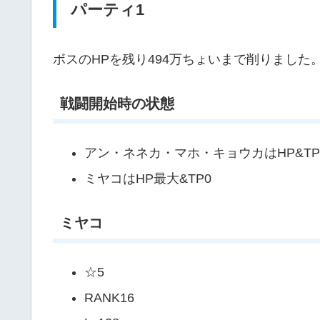
パーティ1
ボスのHPを残り494万ちょいまで削りまし
戦闘開始時の状態
アン・ネネカ・マホ・キョウカはHP&T
ミヤコはHP最大&TP0
ミヤコ
☆5
RANK16