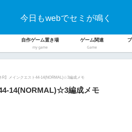
今日もwebでセミが鳴く
自作ゲーム置き場
ゲーム関連
プ
my game
Game
R】メインクエスト44-14(NORMAL)☆3編成メモ
14(NORMAL)☆3編成メモ