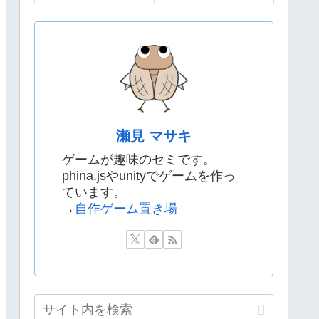
瀬見 マサキ
ゲームが趣味のセミです。
phina.jsやunityでゲームを作っ
ています。
→
自作ゲーム置き場