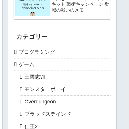
キット 戦術キャンペーン 樊
城の戦いのメモ
カテゴリー
プログラミング
ゲーム
三國志Ⅷ
モンスターボーイ
Overdungeon
ブラッドステインド
仁王2