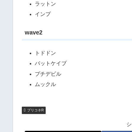
ラットン
インプ
wave2
トドドン
バットケイブ
プチデビル
ムックル
プリコネR
シ