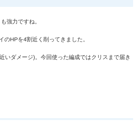
らも強力ですね。
イのHPを4割近く削ってきました。
00近いダメージ)。今回使った編成ではクリスまで届き