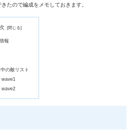
リアできたので編成をメモしておきます。
次
情報
道中の敵リスト
wave1
wave2