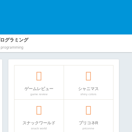
ログラミング
programming
ゲームレビュー
シャニマス
game review
shiny colors
スナックワールド
プリコネR
snack world
priconne