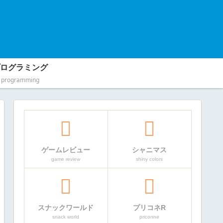
ログラミング
programming
ゲームレビュー
シャニマス
game review
shiny colors
スナックワールド
プリコネR
snack world
priconne