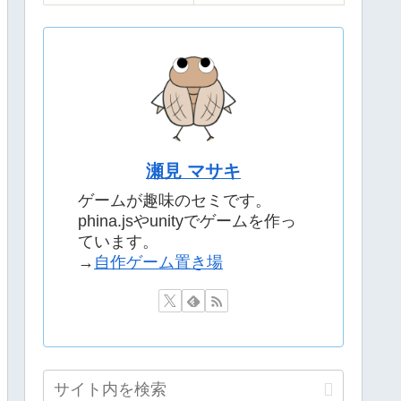
瀬見 マサキ
ゲームが趣味のセミです。
phina.jsやunityでゲームを作っ
ています。
→
自作ゲーム置き場