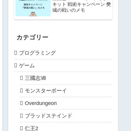
キット 戦術キャンペーン 樊
城の戦いのメモ
カテゴリー
プログラミング
ゲーム
三國志Ⅷ
モンスターボーイ
Overdungeon
ブラッドステインド
仁王2