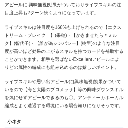
アピールに[興味無視]効果がついておりライブスキルの注
目度上昇も2ターン続くようになっています。
ライブスキルは注目度を168%も上げられるので【エクス
トリーム・ブレイク！】(果穂)・【かきまぜたら＊ミル
ク】(智代子)・【誰が為シンパシー】(樹里)のような注目
度が高いほど効果の上がるスキルを持つカードを補助する
ことができます。相手を選ばないExcellentアピールによ
りどの属性の編成にも組み込めるのは嬉しいポイント。
ライブスキルや思い出アピールに[興味無視]効果がついて
いるので【海と太陽のプロメッサ】等の興味ダウンスキル
を気にせずアピールできるのも〇。アンティーカボーカル
編成とよく遭遇する環境にいる場合頼りになりそうです。
小ネタ