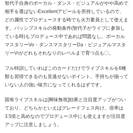
智代子自身のボーカル・ダンス・ビジュアルがやや高めで
相手を選ばないExcellentアピールを所持しているので、
どの属性でプロデュースする時でも火力要員として使えま
す。パッシブスキルの発動条件(智代子がライブに参加し
ている時)もプロデュース中であれば問題なし。ボーカル
マスタリーVo・ダンスマスタリーDa・ビジュアルマスタ
リーViがどれもそれなりのレベルまで育つ点も〇。
フル特訓していればこのカードだけでライブスキルを6種
類も習得できるのも見逃せないポイント。手持ちが揃って
いない人の強い味方になってくれるはずです。
固有ライブスキルは[興味無視]効果と注目度アップがつい
ており、どちらかといえばグレードフェス向け。倍率は
3.5倍と高めなのでプロデュース中にも使えますが注目度
アップに注意しましょう。