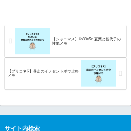
【シャニマス】#b33e5c 夏葉と智代子の
性能メモ
【プリコネR】暴走のイノセントボウ攻略
メモ
サイト内検索