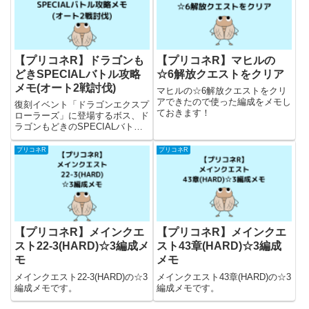
【プリコネR】ドラゴンも
【プリコネR】マヒルの
どきSPECIALバトル攻略
☆6解放クエストをクリア
メモ(オート2戦討伐)
マヒルの☆6解放クエストをクリ
アできたので使った編成をメモし
復刻イベント「ドラゴンエクスプ
ておきます！
ローラーズ」に登場するボス、ド
ラゴンもどきのSPECIALバトル
をオート2戦で討伐できたので使
った編成やボス情報をメモしてお
プリコネR
プリコネR
きます。
【プリコネR】メインクエ
【プリコネR】メインクエ
スト22-3(HARD)☆3編成メ
スト43章(HARD)☆3編成
モ
メモ
メインクエスト22-3(HARD)の☆3
メインクエスト43章(HARD)の☆3
編成メモです。
編成メモです。