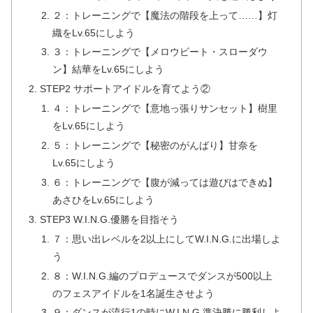
２：トレーニングで【魔法の階段を上って……】灯
織をLv.65にしよう
３：トレーニングで【メロウビート・スローダウ
ン】結華をLv.65にしよう
STEP2 サポートアイドルを育てよう②
４：トレーニングで【意地っ張りサンセット】樹里
をLv.65にしよう
５：トレーニングで【秘密のがんばり】甘奈を
Lv.65にしよう
６：トレーニングで【腹が減っては遊びはできぬ】
あさひをLv.65にしよう
STEP3 W.I.N.G.優勝を目指そう
７：思い出レベルを2以上にしてW.I.N.G.に出場しよ
う
８：W.I.N.G.編のプロデュースでダンスが500以上
のフェスアイドルを1名誕生させよう
９：ダンスが流行1の時にW.I.N.G.準決勝に勝利しよ