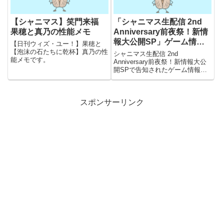
【シャニマス】笑門来福
「シャニマス生配信 2nd
果穂と真乃の性能メモ
Anniversary前夜祭！新情
報大公開SP」ゲーム情報
【日刊ウィズ・ユー！】果穂と
メモ
【泡沫の石たちに乾杯】真乃の性
シャニマス生配信 2nd
能メモです。
Anniversary前夜祭！新情報大公
開SPで告知されたゲーム情報の
メモです。
スポンサーリンク