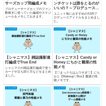
サーズカップ用編成メモ
ンチケットは誰をとるのが
いいの？～プロデュースア
プロデューサーズカップのファン
イドル編～
数稼ぎに使っていた編成やスケジ
ユニット毎におすすめのSSRプ
ュールをメモしておきます。
ロデュースアイドルをまとめまし
た。
シャニマス
シャニマス
【シャニマス】雑誌撮影連
【シャニマス】Candy or
打編成でTrue End
Honey にちかと雛菜の性
能メモ
シャニマスの雑誌連打編成で使う
カードや立ち回り方などをまとめ
【♡まっクろはムウサぎ♡】にち
ました。
かと【Makeup♡Box】雛菜の性
能メモです。
シャニマス
シャニマス