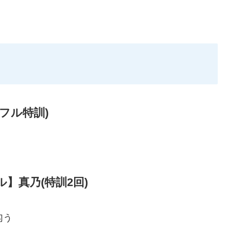
フル特訓)
】真乃(特訓2回)
匂う