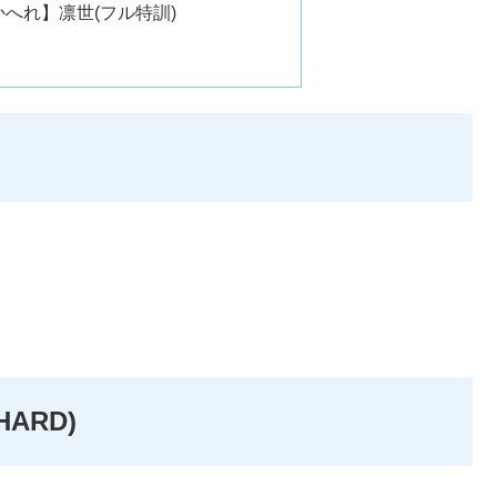
へれ】凛世(フル特訓)
ARD)