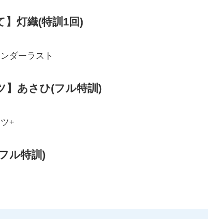
】灯織(特訓1回)
ワンダーラスト
】あさひ(フル特訓)
ツ+
フル特訓)