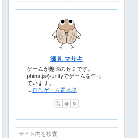
瀬見 マサキ
ゲームが趣味のセミです。
phina.jsやunityでゲームを作っ
ています。
→
自作ゲーム置き場