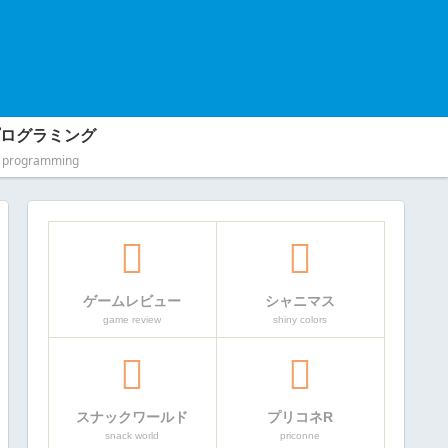
ログラミング
programming
ゲームレビュー
シャニマス
game review
shiny colors
スナックワールド
プリコネR
snack world
priconne