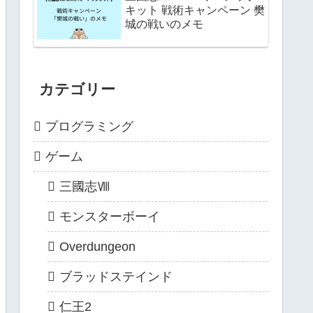
キット 戦術キャンペーン 樊
城の戦いのメモ
カテゴリー
プログラミング
ゲーム
三國志Ⅷ
モンスターボーイ
Overdungeon
ブラッドステインド
仁王2