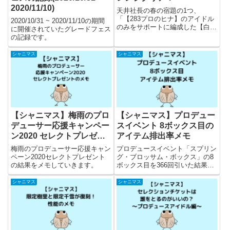
2020/11/10)
天井社長の春の宿題の1つ、
「【283プロのヒナ】のアイドル
2020/10/31 ~ 2020/11/10の期間
のみをサポートに編成した【白い
に開催されていたグレードフェス
ツバサ】にちかをプロデュースし
の記録です。
てＡランク以上のフェスアイドル
を誕生させよう」をクリアしまし
シャニマス
シャニマス
た。
【シャニマス】梅雨のプロ
【シャニマス】プロデュー
デューサー応援キャンペー
スイベント 8ボックス目の
ン2020 セレクトプレゼン
アイテム排出率メモ
トのメモ
梅雨のプロデューサー応援キャン
プロデュースイベント「スプリン
ペーン2020セレクトプレゼント
グ・ブロッサム・ボックス」の8
の結果をメモしていきます。
ボックス目を366回引いた結果の
メモです。
シャニマス
シャニマス