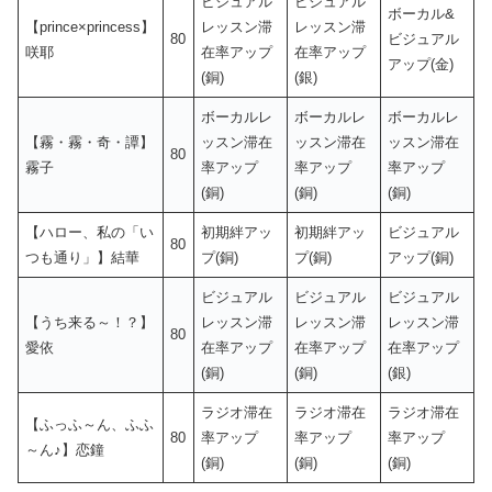
ビジュアル
ビジュアル
ボーカル&
【prince×princess】
レッスン滞
レッスン滞
80
ビジュアル
咲耶
在率アップ
在率アップ
アップ(金)
(銅)
(銀)
ボーカルレ
ボーカルレ
ボーカルレ
【霧・霧・奇・譚】
ッスン滞在
ッスン滞在
ッスン滞在
80
霧子
率アップ
率アップ
率アップ
(銅)
(銅)
(銅)
【ハロー、私の「い
初期絆アッ
初期絆アッ
ビジュアル
80
つも通り」】結華
プ(銅)
プ(銅)
アップ(銅)
ビジュアル
ビジュアル
ビジュアル
【うち来る～！？】
レッスン滞
レッスン滞
レッスン滞
80
愛依
在率アップ
在率アップ
在率アップ
(銅)
(銅)
(銀)
ラジオ滞在
ラジオ滞在
ラジオ滞在
【ふっふ～ん、ふふ
80
率アップ
率アップ
率アップ
～ん♪】恋鐘
(銅)
(銅)
(銅)