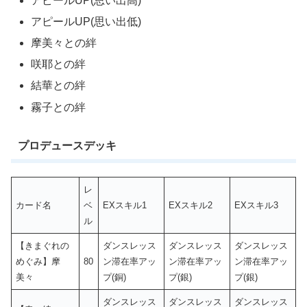
アピールUP(思い出高)
アピールUP(思い出低)
摩美々との絆
咲耶との絆
結華との絆
霧子との絆
プロデュースデッキ
レ
カード名
ベ
EXスキル1
EXスキル2
EXスキル3
ル
【きまぐれの
ダンスレッス
ダンスレッス
ダンスレッス
めぐみ】摩
80
ン滞在率アッ
ン滞在率アッ
ン滞在率アッ
美々
プ(銅)
プ(銀)
プ(銀)
ダンスレッス
ダンスレッス
ダンスレッス