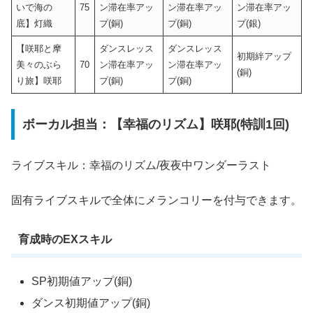
いで海の
75
ン滞在率アッ
ン滞在率アッ
ン滞在率アッ
底】灯織
プ(銅)
プ(銅)
プ(銀)
【咲耶と摩
ダンスレッス
ダンスレッス
初期絆アップ
美々のぶら
70
ン滞在率アッ
ン滞在率アッ
(銅)
り旅】咲耶
プ(銅)
プ(銅)
ボーカル担当：【幸福のリズム】咲耶(特訓1回)
ライブスキル：幸福のリズム/夜夜中ワンダーラスト
固有ライブスキルで全体にメランコリーを付与できます。
育成時のEXスキル
SP初期値アップ(銅)
ダンス初期値アップ(銅)