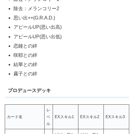
除去：メランコリー2
思い出++(G.R.A.D.)
アピールUP(思い出高)
アピールUP(思い出低)
恋鐘との絆
咲耶との絆
結華との絆
霧子との絆
プロデュースデッキ
レ
カード名
ベ
EXスキル1
EXスキル2
EXスキル3
ル