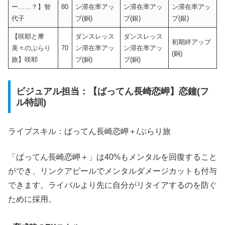
ー……？】智
80
ン滞在率アッ
ン滞在率アッ
ン滞在率アッ
代子
プ(銅)
プ(銀)
プ(銀)
【咲耶と摩
ダンスレッス
ダンスレッス
初期絆アップ
美々のぶらり
70
ン滞在率アッ
ン滞在率アッ
(銅)
旅】咲耶
プ(銅)
プ(銅)
ビジュアル担当：【ばってん長崎恋岬】恋鐘(フ
ル特訓)
ライブスキル：ばってん長崎恋岬＋/ぶらり旅
「ばってん長崎恋岬＋」は40%もメンタルを回復すること
ができ、リンクアピールでメンタルダメージカットも付与
できます。ライバルより先に自分がリタイアするのを防ぐ
ために採用。