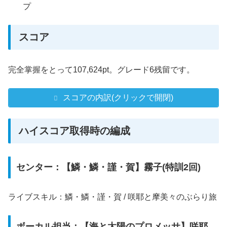
プ
スコア
完全掌握をとって107,624pt。グレード6残留です。
スコアの内訳(クリックで開閉)
ハイスコア取得時の編成
センター：【鱗・鱗・謹・賀】霧子(特訓2回)
ライブスキル：鱗・鱗・謹・賀 / 咲耶と摩美々のぶらり旅
ボーカル担当：【海と太陽のプロメッサ】咲耶