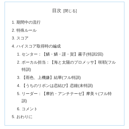
目次
期間中の流行
特殊ルール
スコア
ハイスコア取得時の編成
センター：【鱗・鱗・謹・賀】霧子(特訓2回)
ボーカル担当：【海と太陽のプロメッサ】咲耶(フル
特訓)
【雨色、上機嫌】結華(フル特訓)
【うちのリボンは恋結び】恋鐘(未特訓)
リーダー：【摩的・アンチテーゼ】摩美々(フル特
訓)
コメント
おわりに