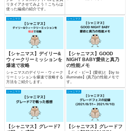
編成編-
リタイアさせてみよう！こちらは
使った編成の紹介です。
シャニマス
シャニマス
【シャニマス】デイリー&
【シャニマス】GOOD
ウィークリーミッションを
NIGHT BABY愛依と真乃
爆速で攻略
の性能メモ
シャニマスのデイリー・ウィーク
【メイ・ビー】(愛依)と【by to
リーミッションを爆速で攻略する
illuminate】(真乃)の性能メモで
方法をご紹介します。
す。
シャニマス
シャニマス
【シャニマス】グレード7
【シャニマス】グレードフ