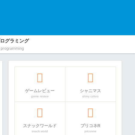
ログラミング
programming
ゲームレビュー
シャニマス
game review
shiny colors
スナックワールド
プリコネR
snack world
priconne