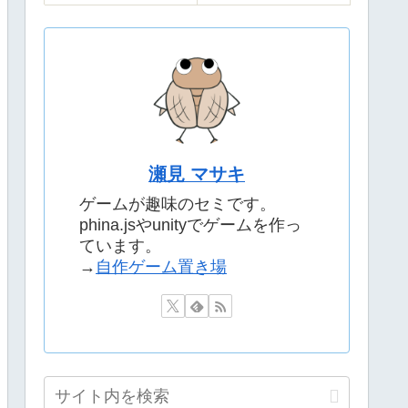
瀬見 マサキ
ゲームが趣味のセミです。
phina.jsやunityでゲームを作っ
ています。
→
自作ゲーム置き場