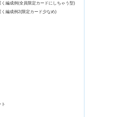
く編成例(全員限定カードにしちゃう型)
く編成例2(限定カード少なめ)
ート