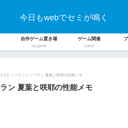
今日もwebでセミが鳴く
自作ゲーム置き場
ゲーム関連
プ
my game
Game
マス】ノーヒットノーラン 夏葉と咲耶の性能メモ
ラン 夏葉と咲耶の性能メモ