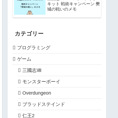
キット 戦術キャンペーン 樊
城の戦いのメモ
カテゴリー
プログラミング
ゲーム
三國志Ⅷ
モンスターボーイ
Overdungeon
ブラッドステインド
仁王2