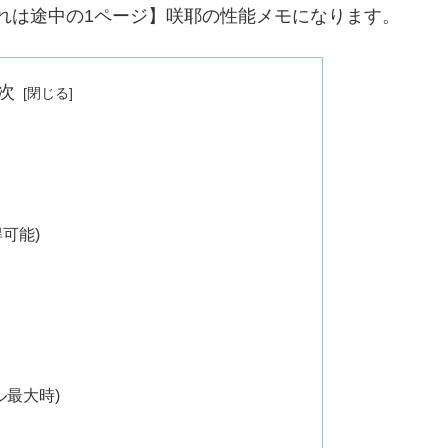
【それは途中の1ページ】咲耶の性能メモになります。
次
可能)
ル最大時)