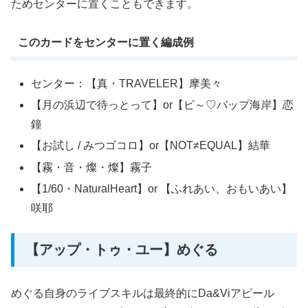
ためセンターに置くこともできます。
このカードをセンターに置く編成例
センター：【真・TRAVELER】摩美々
【月の浜辺で待っとって】or【ビ～♡バップ海岸】恋
鐘
【お試し / みつゴコロ】or【NOT≠EQUAL】結華
【霧・音・燦・燦】霧子
【1/60・NaturalHeart】or 【ふれあい、おもいあい】
咲耶
【アップ・トゥ・ユー】めぐる
めぐる自身のライブスキルは最終的にDa&Viアピール