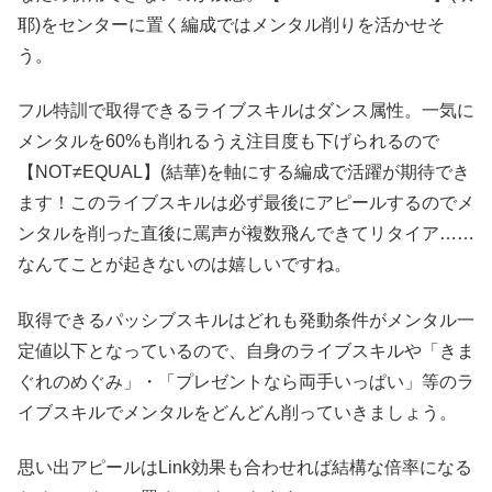
耶)をセンターに置く編成ではメンタル削りを活かせそ
う。
フル特訓で取得できるライブスキルはダンス属性。一気に
メンタルを60%も削れるうえ注目度も下げられるので
【NOT≠EQUAL】(結華)を軸にする編成で活躍が期待でき
ます！このライブスキルは必ず最後にアピールするのでメ
ンタルを削った直後に罵声が複数飛んできてリタイア……
なんてことが起きないのは嬉しいですね。
取得できるパッシブスキルはどれも発動条件がメンタル一
定値以下となっているので、自身のライブスキルや「きま
ぐれのめぐみ」・「プレゼントなら両手いっぱい」等のラ
イブスキルでメンタルをどんどん削っていきましょう。
思い出アピールはLink効果も合わせれば結構な倍率になる