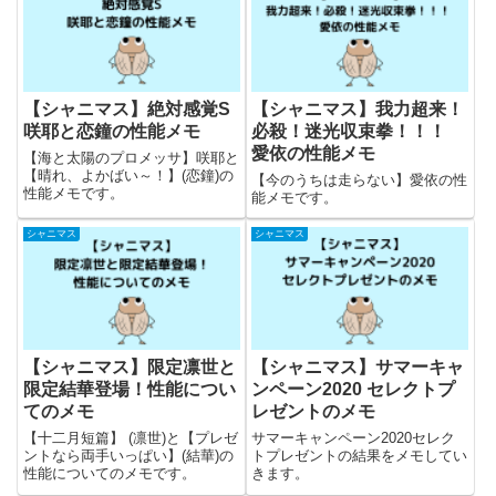
【シャニマス】絶対感覚S
【シャニマス】我力超来！
咲耶と恋鐘の性能メモ
必殺！迷光収束拳！！！
愛依の性能メモ
【海と太陽のプロメッサ】咲耶と
【晴れ、よかばい～！】(恋鐘)の
【今のうちは走らない】愛依の性
性能メモです。
能メモです。
シャニマス
シャニマス
【シャニマス】限定凛世と
【シャニマス】サマーキャ
限定結華登場！性能につい
ンペーン2020 セレクトプ
てのメモ
レゼントのメモ
【十二月短篇】 (凛世)と【プレゼ
サマーキャンペーン2020セレク
ントなら両手いっぱい】(結華)の
トプレゼントの結果をメモしてい
性能についてのメモです。
きます。