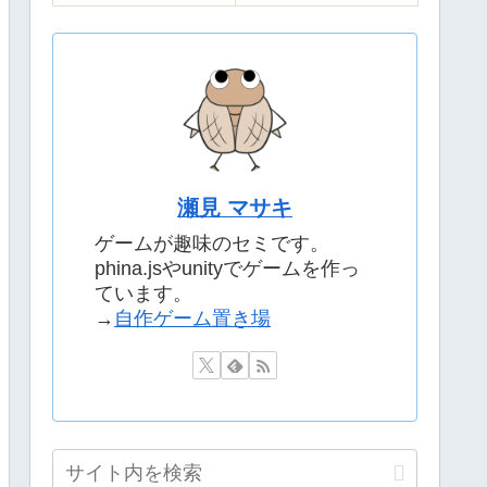
瀬見 マサキ
ゲームが趣味のセミです。
phina.jsやunityでゲームを作っ
ています。
→
自作ゲーム置き場