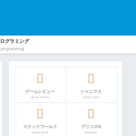
ログラミング
programming
ゲームレビュー
シャニマス
game review
shiny colors
スナックワールド
プリコネR
snack world
priconne