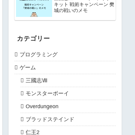
キット 戦術キャンペーン 樊
城の戦いのメモ
カテゴリー
プログラミング
ゲーム
三國志Ⅷ
モンスターボーイ
Overdungeon
ブラッドステインド
仁王2