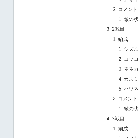
コメント
敵の
2戦目
編成
シズ
コッコ
ネネ
カス
ハツ
コメント
敵の
3戦目
編成