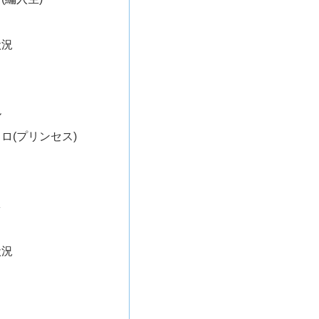
状況
ル
ロ(プリンセス)
カ
ミ
ネ
状況