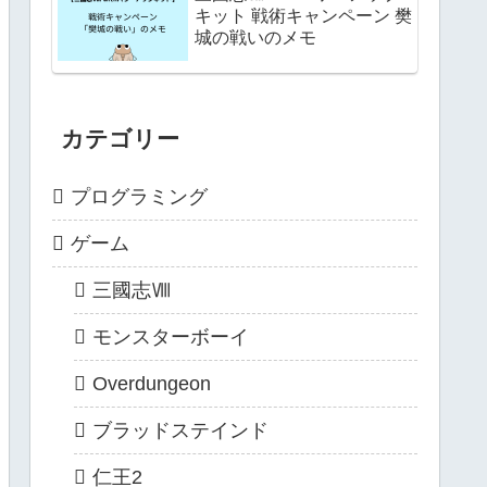
キット 戦術キャンペーン 樊
城の戦いのメモ
カテゴリー
プログラミング
ゲーム
三國志Ⅷ
モンスターボーイ
Overdungeon
ブラッドステインド
仁王2