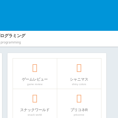
ログラミング
programming
ゲームレビュー
シャニマス
game review
shiny colors
スナックワールド
プリコネR
snack world
priconne