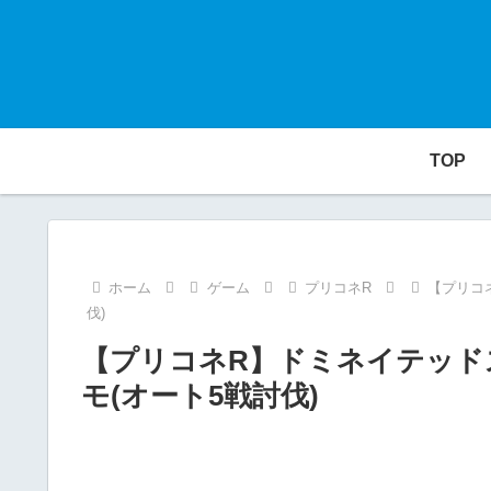
TOP
ホーム
ゲーム
プリコネR
【プリコ
伐)
【プリコネR】ドミネイテッドス
モ(オート5戦討伐)