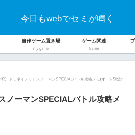
今日もwebでセミが鳴く
自作ゲーム置き場
ゲーム関連
プ
my game
Game
ネR】ドミネイテッドスノーマンSPECIALバトル攻略メモ(オート5戦討
ノーマンSPECIALバトル攻略メ