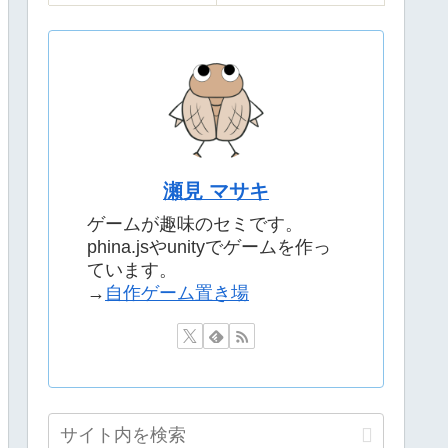
瀬見 マサキ
ゲームが趣味のセミです。
phina.jsやunityでゲームを作っ
ています。
→
自作ゲーム置き場