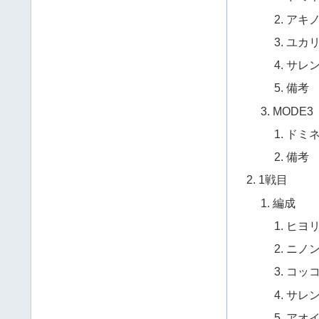
アキ
ユカ
サレ
備考
MODE3
ドミ
備考
1戦目
編成
ヒヨ
ニノ
コッコ
サレン
アオイ